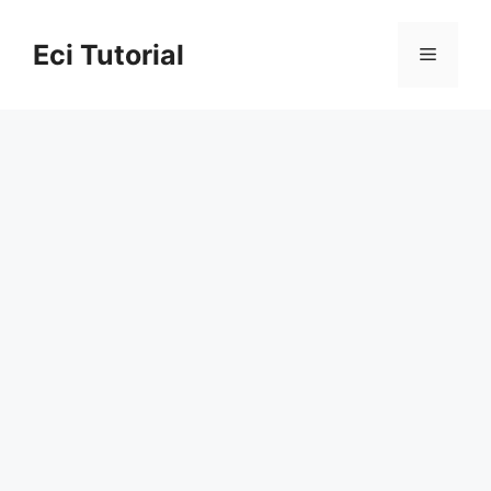
Skip
to
Eci Tutorial
Menu
content