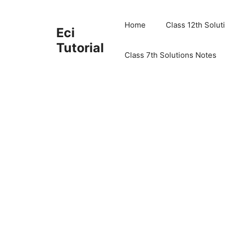
Skip
to
Home
Class 12th Solut
Eci
content
Tutorial
Class 7th Solutions Notes