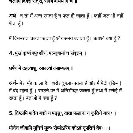
चलामि दिवसे रात्रौ
, समयं बोधयामि च ॥
अर्थ
–
न तो मैं अन्न खाता हूँ न फल ही खाता हूँ। कहीं जल भी नहीं
पीता हूँ।
मैं दिन-रात चलता रहता हूँ और समय बताता हूँ। बताओ क्या हूँ ?
4. मुखं कृष्णं वपुः क्षीणं, मञ्जूषायां च संवृत्तम् ।
घर्षणं मे दहत्याशु, रसवत्यां वसाम्यहम् ॥
अर्थ-
मेरा मुँह काला है। शरीर दुबला-पतला है और मैं पेटी (डिब्बा)
में बंद रहता हूँ । रगड़ने पर मैं अतिशीघ्र जलता हूँ तथा मैं रसोई में
रहता हूँ। बताओ मैं क्या हूँ ?
5. तिष्ठामि पादेन बको न पड्डुः, दाता फलानां न कृतिने यत्नः ।
मौनेन जीवामि मुनिर्न मूकः सेव्योऽस्मि कोऽहं नृपतिर्न देवः ।।