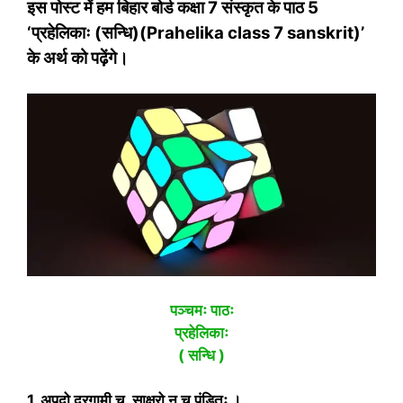
इस पोस्‍ट में हम बिहार बोर्ड कक्षा 7 संस्‍कृत के पाठ 5
‘प्रहेलिकाः (सन्धि)(Prahelika class 7 sanskrit)’
के अर्थ को पढ़ेंगे।
पञ्चमः पाठः
प्रहेलिकाः
( सन्धि )
1. अपदो दूरगामी च, साक्षरो न च पंडितः ।