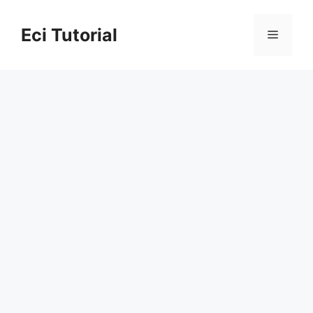
Skip
to
Eci Tutorial
Menu
content