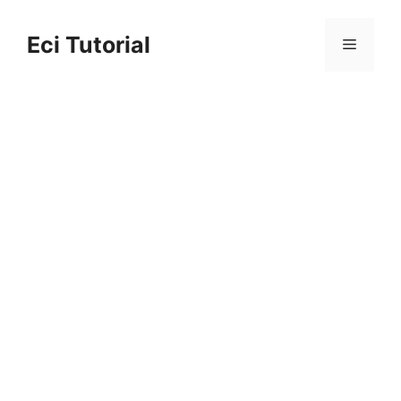
Skip
to
Eci Tutorial
Menu
content