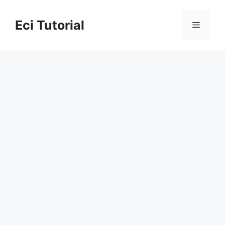
Skip
to
Eci Tutorial
Menu
content