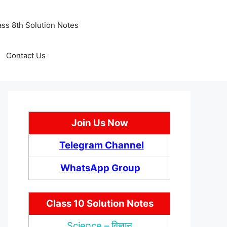
ass 8th Solution Notes
Contact Us
Join Us Now
Telegram Channel
WhatsApp Group
Class 10 Solution Notes
Science – विज्ञान