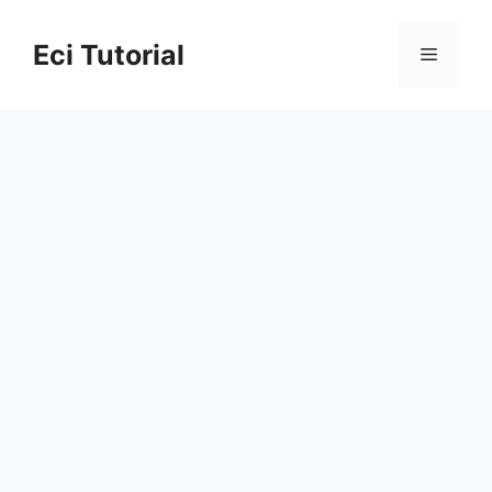
Skip
to
Eci Tutorial
Menu
content