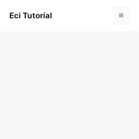
Skip
to
Eci Tutorial
Menu
content