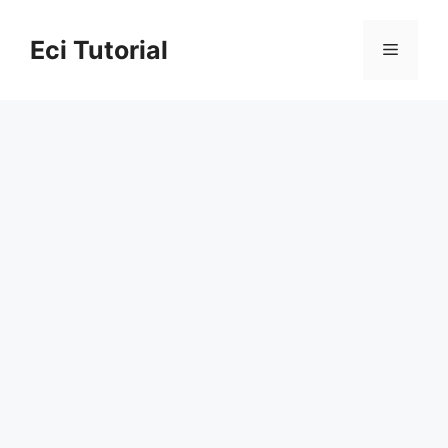
Skip
to
Eci Tutorial
Menu
content