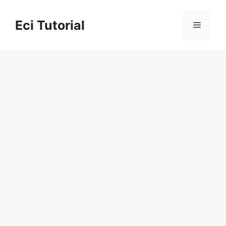
Skip
to
Eci Tutorial
Menu
content