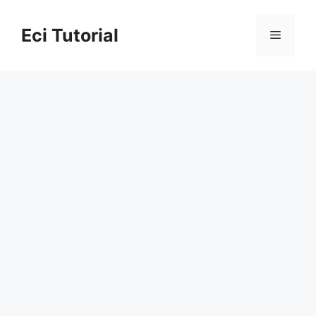
Skip
to
Eci Tutorial
Menu
content