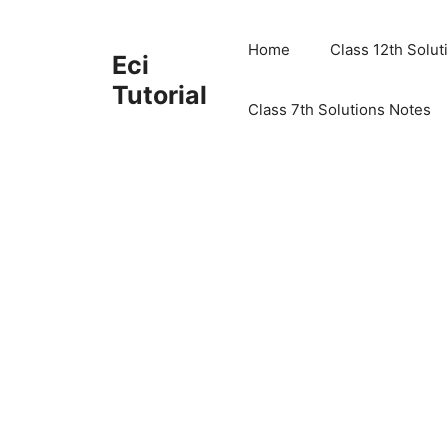
Skip
to
Home
Class 12th Solut
Eci
content
Tutorial
Class 7th Solutions Notes