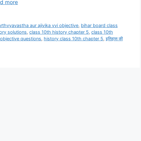
d more
arthvyavastha aur ajivika vvi objective
,
bihar board class
ory solutions
,
class 10th history chapter 5
,
class 10th
 objective questions
,
history class 10th chapter 5
,
इतिहास की