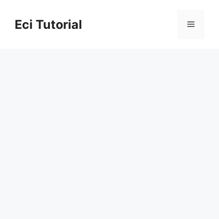
Skip
to
Eci Tutorial
Menu
content