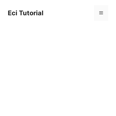
Skip
to
Eci Tutorial
Menu
content