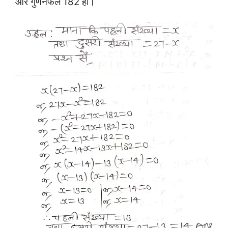
और गुणनफल 182 हो।