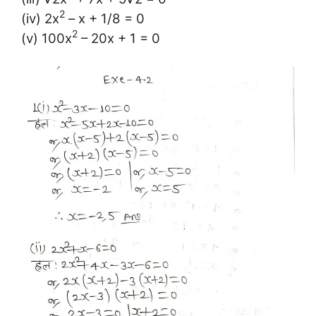
2
(iv) 2x
– x +
1/
8
= 0
2
(v) 100x
– 20x + 1 = 0