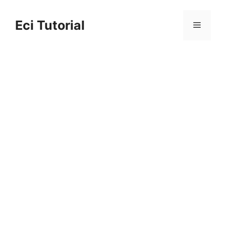
Skip
to
Eci Tutorial
Menu
content