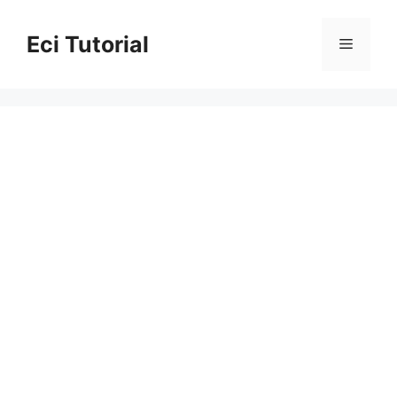
Skip
to
Eci Tutorial
Menu
content