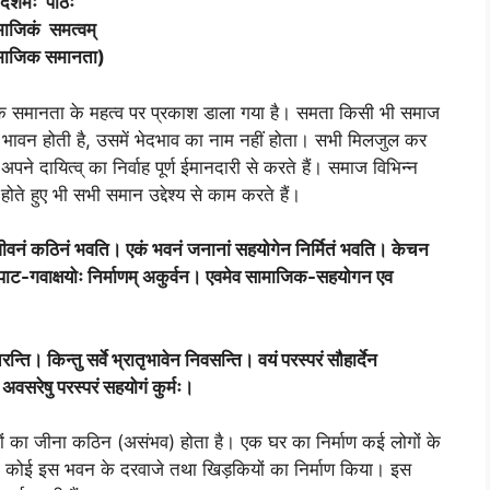
दशमः पाठः
माजिकं समत्वम्
माजिक समानता)
ाजिक समानता के महत्व पर प्रकाश डाला गया है। समता किसी भी समाज
ी भावन होती है, उसमें भेदभाव का नाम नहीं होता। सभी मिलजुल कर
दायित्व् का निर्वाह पूर्ण ईमानदारी से करते हैं। समाज विभिन्न
होते हुए भी सभी समान उद्देश्य से काम करते हैं।
ां जीवनं कठिनं भवति। एकं भवनं जनानां सहयोगेन निर्मितं भवति। केचन
कपाट-गवाक्षयोः निर्माणम् अकुर्वन। एवमेव सामाजिक-सहयोगन एव
्ति। किन्तु सर्वे भ्रातृभावेन निवसन्ति। वयं परस्परं सौहार्देन
सरेषु परस्परं सहयोगं कुर्मः।
ों का जीना कठिन (असंभव) होता है। एक घर का निर्माण कई लोगों के
तो कोई इस भवन के दरवाजे तथा खिड़कियों का निर्माण किया। इस