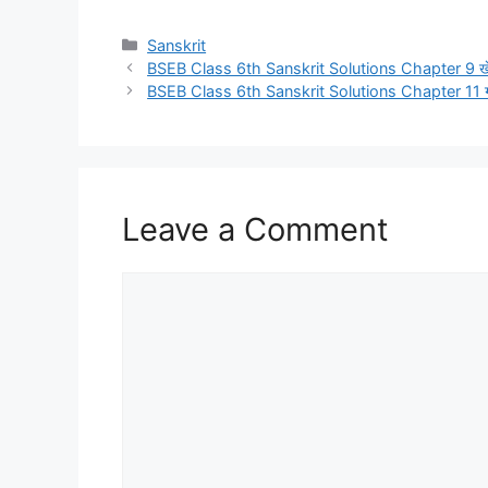
Categories
Sanskrit
BSEB Class 6th Sanskrit Solutions Chapter 9 खेलक्
BSEB Class 6th Sanskrit Solutions Chapter 11 गङ
Leave a Comment
Comment