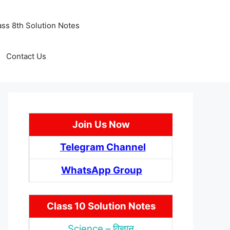
ass 8th Solution Notes
Contact Us
Join Us Now
Telegram Channel
WhatsApp Group
Class 10 Solution Notes
Science – विज्ञान