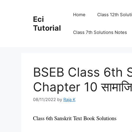
Skip
to
Home
Class 12th Solut
Eci
content
Tutorial
Class 7th Solutions Notes
BSEB Class 6th S
Chapter 10 सामाजिक
08/11/2022
by
Raja K
Class 6th Sanskrit Text Book Solutions