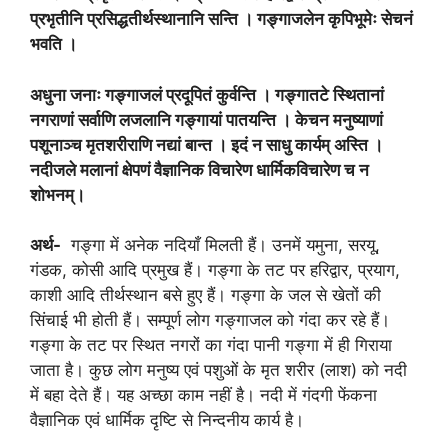
प्रभृतीनि प्रसिद्धतीर्थस्थानानि सन्ति । गङ्गाजलेन कृपिभूमेः सेचनं
भवति ।
अधुना जनाः गङ्गाजलं प्रदूपितं कुर्वन्ति । गङ्गातटे स्थितानां
नगराणां सर्वाणि लजलानि गङ्गायां पातयन्ति । केचन मनुष्याणां
पशूनाञ्च मृतशरीराणि नद्यां बान्त । इदं न साधु कार्यम् अस्ति ।
नदीजले मलानां क्षेपणं वैज्ञानिक विचारेण धार्मिकविचारेण च न
शोभनम्।
अर्थ-
गङ्गा में अनेक नदियाँ मिलती हैं। उनमें यमुना, सरयू,
गंडक, कोसी आदि प्रमुख हैं। गङ्गा के तट पर हरिद्वार, प्रयाग,
काशी आदि तीर्थस्थान बसे हुए हैं। गङ्गा के जल से खेतों की
सिंचाई भी होती हैं। सम्पूर्ण लोग गङ्गाजल को गंदा कर रहे हैं।
गङ्गा के तट पर स्थित नगरों का गंदा पानी गङ्गा में ही गिराया
जाता है। कुछ लोग मनुष्य एवं पशुओं के मृत शरीर (लाश) को नदी
में बहा देते हैं। यह अच्छा काम नहीं है। नदी में गंदगी फेंकना
वैज्ञानिक एवं धार्मिक दृष्टि से निन्दनीय कार्य है।