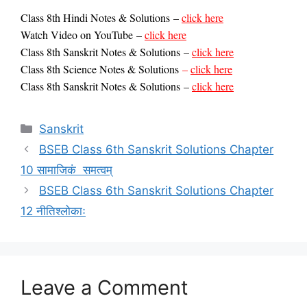
Class 8th Hindi Notes & Solutions
–
click here
Watch Video on YouTube
–
click here
Class
8th Sanskrit Notes & Solutions
–
click here
Class 8th Science Notes & Solutions
–
click here
Class
8th Sanskrit Notes & Solutions
–
click here
Categories
Sanskrit
BSEB Class 6th Sanskrit Solutions Chapter
10 सामाजिकं समत्वम्
BSEB Class 6th Sanskrit Solutions Chapter
12 नीतिश्लोकाः
Leave a Comment