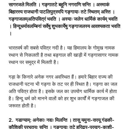
सागरजले मिलति । गङ्गातटे बहूनि नगराणि सन्ति । अस्माकं
बिहारस्य राजधानी पाटलिपुत्रमपि गङ्गायाः तटे स्थितम् अस्ति ।
गङ्गाजलम्अतिपवित्रं भवति । अस्याः जलेन धार्मिकं कार्यम् भवति
। हिन्दूधर्मावलम्बिनां सर्वेषु शुभकार्येषु गङ्गाजलस्य आवश्यकता भवति
।
भारतवर्ष की सबसे पवित्र नदी है। यह हिमालय के गोमुख नामक
स्थान से निकलती है तथा बङ्गाल की खाड़ी में गङ्गासागर नामक
स्थान पर समुद्र में मिलती है।
गड़ा के किनारे अनेक नगर अवस्थित हैं। हमारे बिहार राज्य की
राजधानी पटना भी गङ्गा के तट पर ही स्थित है। गङ्गा का जल
अति पवित्र होता है। इसके जल का उपयोग धार्मिक कार्य में होता
है। हिन्दू धर्म को मानने वालों को हर शुभ कार्यों में गङ्गाजल की
जरूरत होती है।
2. गडाग्‍याम्: अनेकाः नद्यः मिलन्ति । तासु यमुना-सरयू गंडकी-
कौशिकी प्रभृतयः सन्ति । गङ्गायाः तटे हरिद्वार-प्रयाग-काशी-