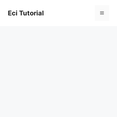
Skip
to
Eci Tutorial
Menu
content