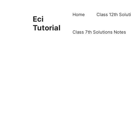
Skip
to
Home
Class 12th Solut
Eci
content
Tutorial
Class 7th Solutions Notes