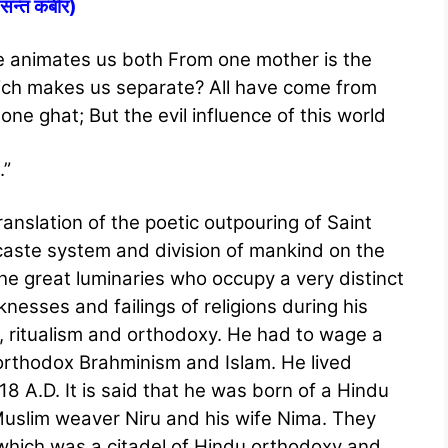
सन्‍त कबीर)
fe animates us both From one mother is the
ich makes us separate? All have come from
e ghat; But the evil influence of this world
.”
anslation of the poetic outpouring of Saint
 caste system and division of mankind on the
the great luminaries who occupy a very distinct
knesses and failings of religions during his
, ritualism and orthodoxy. He had to wage a
orthodox Brahminism and Islam. He lived
18 A.D. It is said that he was born of a Hindu
Muslim weaver Niru and his wife Nima. They
 which was a citadel of Hindu orthodoxy and