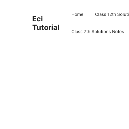
Skip
to
Home
Class 12th Solut
Eci
content
Tutorial
Class 7th Solutions Notes