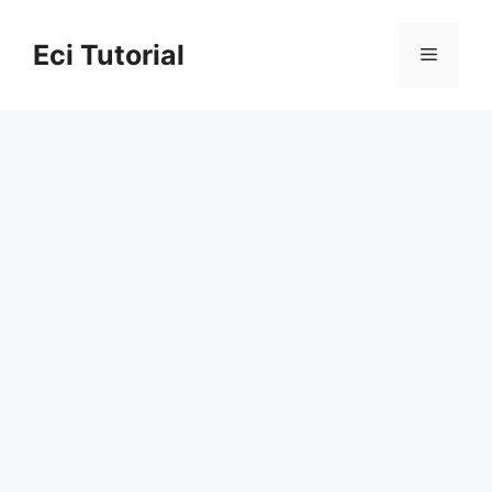
Skip
to
Eci Tutorial
Menu
content