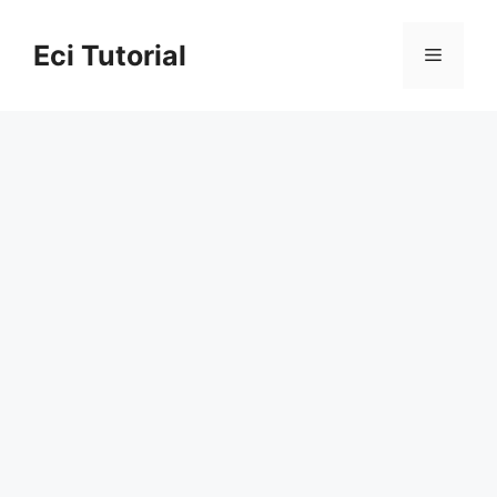
Skip
to
Eci Tutorial
Menu
content