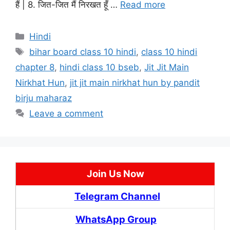
हैं | 8. जित-जित मैं निरखत हूँ …
Read more
Categories
Hindi
Tags
bihar board class 10 hindi
,
class 10 hindi
chapter 8
,
hindi class 10 bseb
,
Jit Jit Main
Nirkhat Hun
,
jit jit main nirkhat hun by pandit
birju maharaz
Leave a comment
Join Us Now
Telegram Channel
WhatsApp Group