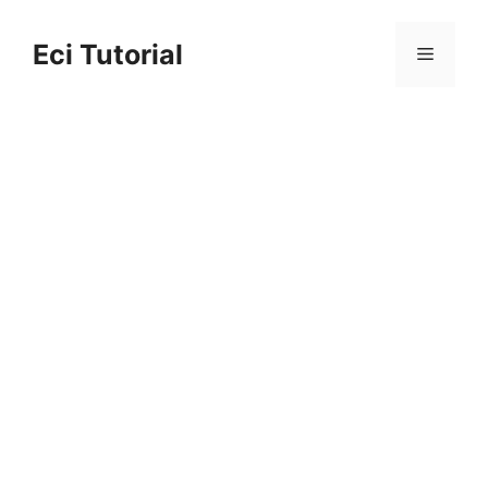
Skip
to
Eci Tutorial
Menu
content