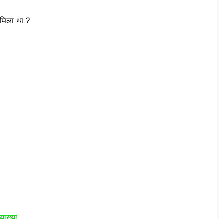
 मिला था ?
याख्‍या