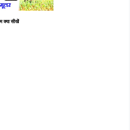
‍या सीखें
?