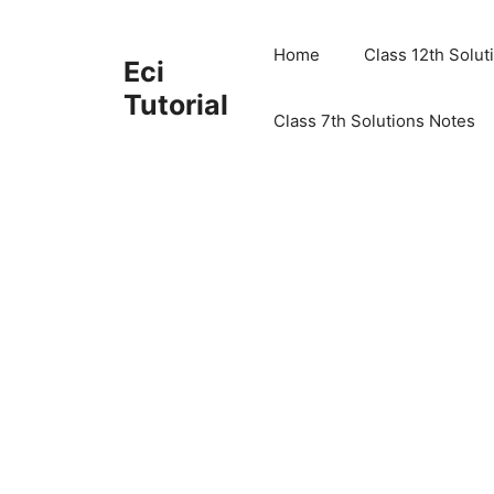
Skip
to
Home
Class 12th Solut
Eci
content
Tutorial
Class 7th Solutions Notes