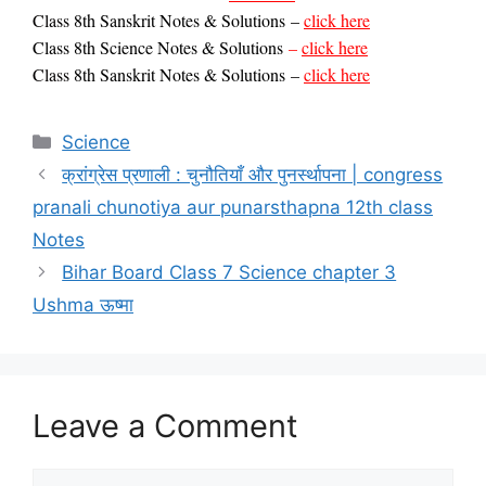
Class
8th Sanskrit Notes & Solutions
–
click here
Class 8th Science Notes & Solutions
–
click here
Class
8th Sanskrit Notes & Solutions
–
click here
Categories
Science
क्रांग्रेस प्रणाली : चुनौतियाँ और पुनर्स्‍थापना | congress
pranali chunotiya aur punarsthapna 12th class
Notes
Bihar Board Class 7 Science chapter 3
Ushma ऊष्मा
Leave a Comment
Comment