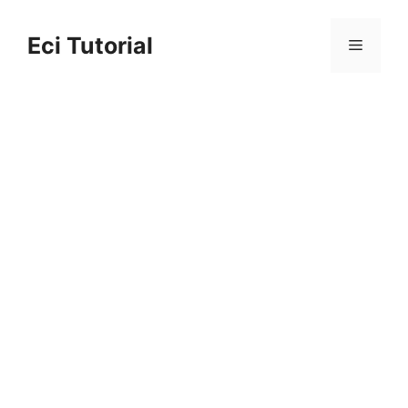
Skip
to
Eci Tutorial
Menu
content