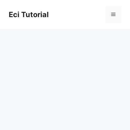
Skip
to
Eci Tutorial
Menu
content