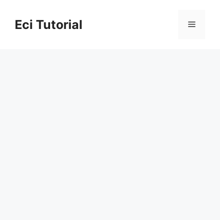
Skip
to
Eci Tutorial
Menu
content