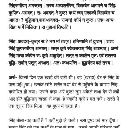
सिंहसमीपम् अगच्छत्। तस्य अल्पशरीरेण
,
विलम्बेन आगमने च सिंहः
कुपितः अभवत्। सः अवदत्-रे दुष्ट! कथं त्वम् एकाकी विलम्बेन च
आगतः
?
बुद्धिमान् शशःअवदत्- राजन्! कोपं न कुरू। एकः अन्यः
सिंहः मार्गे मिलितः। स गुहायां तिष्ठति।
सिंहः अवदत्-कुत्र सः
?
नय मां तत्र। हनिष्यामि तं दुष्टम्। शशः
सिंहं कूपसमीपम् अनयत्। तत्र कूपे स्वेच्छायाम् सिंह अपश्यत्। अन्यं
सिंह मत्वा कोपेन सः कूपे अकूर्दत्। तत्र स कालेन मृतः एवं शशस्य
बुद्धिः सर्वान् पशून् अरक्षत्। अतः कथयन्ति – बु़द्धर्यस्य बलं तस्य।
अर्थ-
किसी दिन एक खरहे की बारी थी। वह (खरहा) देर से सिंह के
पास पहँुचा। उसके छोटे शरीर तथा देर से पहुँचने के कारण सिंह
क्रोधित हो गया। उसने कहा-अरे दुष्ट! तुम अकेले तथा देर से क्यों
आए हो? बुद्धिमान् खरहा ने कहा-हे स्वामी! क्रोध मत करें। रास्ते में
एक दूसरा सिंह मिला। वह गुफा में रहता है।
सिंह बोला-वह कहाँ है ? वहाँ मुझे ले चलो। उस दुष्ट को मार दूँगा।
खरहा सिंह को एक कुआँ के पास ले गया। उसने अपनी परिछाई कुएँ