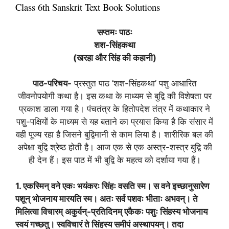
Class 6th Sanskrit Text Book Solutions
सप्तमः पाठः
शश-सिंहकथा
(
खरहा और सिंह की कहानी)
पाठ-परिचय-
प्रस्तुत पाठ ’शश-सिंहकथा’ पशु आधारित
जीवनोपयोगी कथा है। इस कथा के माध्यम से बुद्वि की विशेषता पर
प्रकाश डाला गया है। पंचतंत्र के हितोपदेश तंत्र में कथाकार ने
पशु-पक्षियों के माध्यम से यह बताने का प्रयास किया है कि संसार में
वही पूज्य रहा है जिसने बुद्विमानी से काम लिया है। शारीरिक बल की
अपेक्षा बुद्वि श्रेष्ठ होती है। आज एक से एक अस्त्र-शस्त्र बुद्वि की
ही देन हैं। इस पाठ में भी बुद्वि के महत्व को दर्शाया गया हैं।
1
. एकस्मिन् वने एकः भयंकरः सिंहः वसति स्म। स वने इच्छानुसारेण
पशून् भोजनाय मारयति स्म। अतः सर्व पशवः भीताः अभवन्। ते
मिलित्वा विचारम् अकुर्वन्-प्रतिदिनम् एकैकः पशुः सिंहस्य भोजनाय
स्वयं गच्छतु। स्वविचारं ते सिंहस्य समीपं अस्थापयन्। तदा