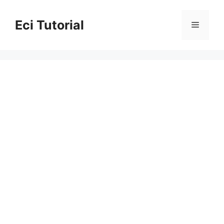
Skip
to
Eci Tutorial
Menu
content