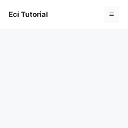
Skip
to
Eci Tutorial
Menu
content