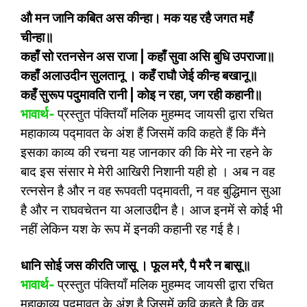
औ मन जानि कबित अस कीन्हा। मक यह रहै जगत महँ
चीन्हा॥
कहाँ सो रतनसेन अस राजा
|
कहाँ सुवा असि बुधि उपराजा॥
कहाँ अलाउदीन सुलतानू । कहँ राघौ जेई कीन्ह बखानू॥
कहँ सुरूप पदुमावति रानी
|
कोइ न रहा
,
जग रही कहानी॥
भावार्थ-
प्रस्तुत पंक्तियाँ मलिक मुहम्मद जायसी द्वारा रचित
महाकाव्य पद्मावत के अंश हैं जिसमें कवि कहते हैं कि मैंने
इसका काव्य की रचना यह जानकार की कि मेरे ना रहने के
बाद इस संसार मे मेरी आखिरी निशानी यही हो । अब न वह
रत्नसेन है और न वह रूपवती पद्मावती, न वह बुद्धिमान सुआ
है और न राघवचेतन या अलाउद्दीन है। आज इनमें से कोई भी
नहीं लेकिन यश के रूप में इनकी कहानी रह गई है।
धानि सोई जस कीरति जासू । फूल मरै
,
पै मरै न बासू॥
भावार्थ-
प्रस्तुत पंक्तियाँ मलिक मुहम्मद जायसी द्वारा रचित
महाकाव्य पद्मावत के अंश है जिसमें कवि कहते है कि वह