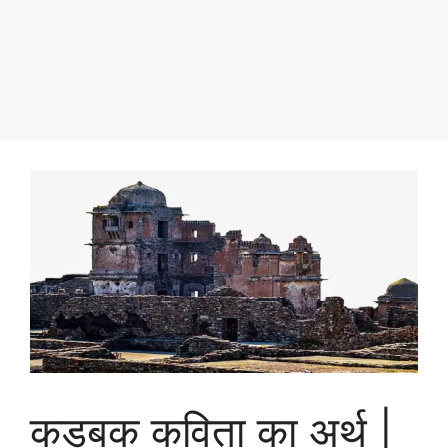
कड़‍बक कविता का अर्थ |