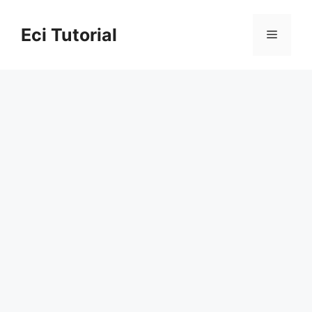
Skip
to
Eci Tutorial
Menu
content