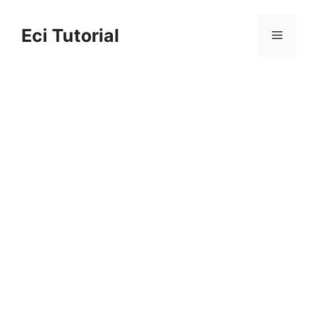
Skip
to
Eci Tutorial
Menu
content