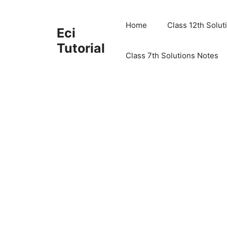
Skip
to
Home
Class 12th Solut
Eci
content
Tutorial
Class 7th Solutions Notes