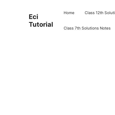
Skip
to
Home
Class 12th Solut
Eci
content
Tutorial
Class 7th Solutions Notes