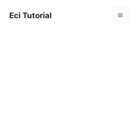
Skip
to
Eci Tutorial
Menu
content