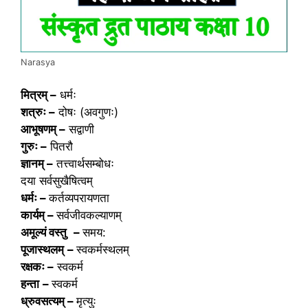
Narasya
मित्रम् –
धर्मः
शत्रुः –
दोषः (अवगुणः)
आभूषणम् –
सद्वाणी
गुरुः –
पितरौ
ज्ञानम् –
तत्त्वार्थसम्बोधः
दया सर्वसुखैषित्वम्
धर्मः –
कर्तव्यपरायणता
कार्यम् –
सर्वजीवकल्याणम्
अमूल्यं वस्तु
–
समय:
पूजास्थलम्
–
स्वकर्मस्थलम्
रक्षकः –
स्वकर्म
हन्ता
–
स्वकर्म
ध्रुवसत्यम्
–
मृत्युः