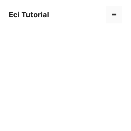
Skip
to
Eci Tutorial
Menu
content