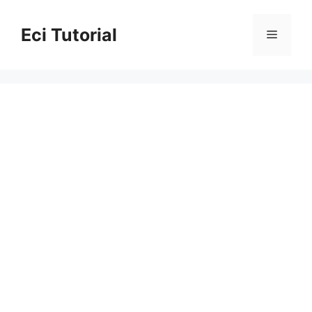
Skip
to
Eci Tutorial
Menu
content