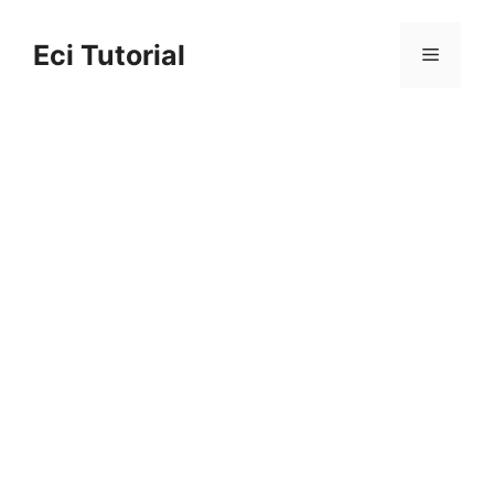
Skip
to
Eci Tutorial
Menu
content