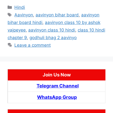
Categories
Hindi
Tags
Aavinyon
,
aavinyon bihar board
,
aavinyon
bihar board hindi
,
aavinyon class 10 by ashok
vajpeyee
,
aavinyon class 10 hindi
,
class 10 hindi
chapter 9
,
godhuli bhag 2 aavinyo
Leave a comment
Join Us Now
Telegram Channel
WhatsApp Group