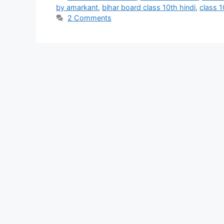
by amarkant
,
bihar board class 10th hindi
,
class 1
2 Comments