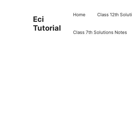
Skip
to
Home
Class 12th Solut
Eci
content
Tutorial
Class 7th Solutions Notes