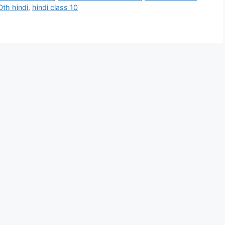
0th hindi
,
hindi class 10