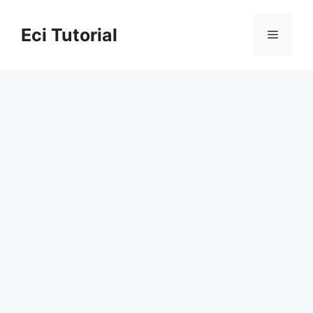
Skip
to
Eci Tutorial
Menu
content