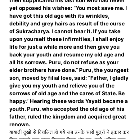
then supplicated his last son who had never
yet opposed his wishes: “You most save me. I
have got this old age with its wrinkles,
debility and grey hairs as result of the curse
of Sukracharya. I cannot bear it. If you take
upon yourself these infirmities, I shall enjoy
life for just a while more and then give you
back your youth and resume my old age and
all its sorrows. Puru, do not refuse as your
elder brothers have done.” Puru, the youngest
son, moved by filial love, said: “Father, I gladly
give you my youth and relieve you of the
sorrows of old age and the cares of State. Be
happy.” Hearing these words Yayati became a
youth. Puru, who accepted the old age of his
father, ruled the kingdom and acquired great
renown.
यायाती दुखों से विचलित हो गये जब उनके चारों पुत्रों ने इंकार कर