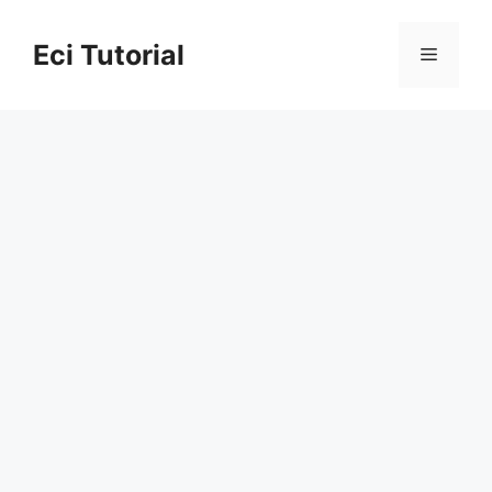
Skip
to
Eci Tutorial
Menu
content