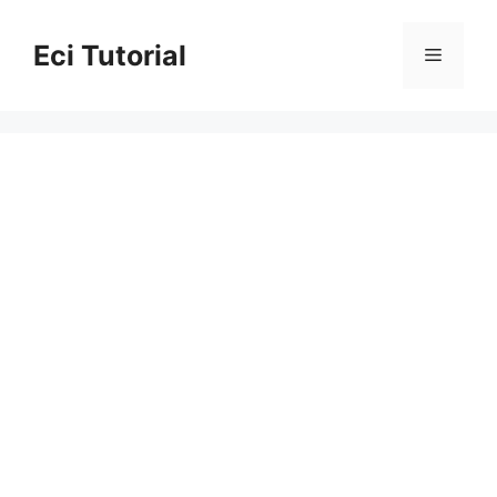
Skip
to
Eci Tutorial
Menu
content