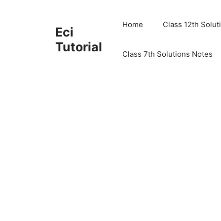
Skip
to
Home
Class 12th Solut
Eci
content
Tutorial
Class 7th Solutions Notes