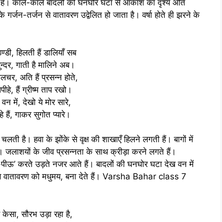
े हैं। काले-काले बादलों की घनघोर घटा से आकाश का दृश्य अति
र्जन-तर्जन से वातावरण उद्वेलित हो जाता है। वर्षा होते ही झरने के
ण्डी, हिलती हैं डालियाँ सब
सुन्दर, गाती है मालिने अब।
जलचर, अति हैं प्रसन्न होते,
ीहे, हैं ग्रीष्म ताप रखो।
य वन में, देखो ये मोर सारे,
े हैं, गाकर सुगोत प्यारे।
ती है। हवा के झोंके से वृक्ष की शाखाएँ हिलने लगती हैं। बागों में
ै।
जलाशयों के जीव प्रसन्नता के साथ क्रीड़ा करने लगते हैं।
ीऊ-पीऊ’ करते उड़ते नजर आते हैं।
बादलों की घनघोर घटा देख वन में
ज से वातावरण को मधुमय, बना देते हैं। Varsha Bahar class 7
केसा, सौरभ उड़ा रहा है,