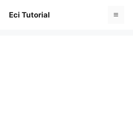
Skip
to
Eci Tutorial
Menu
content