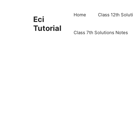
Skip
to
Home
Class 12th Solut
Eci
content
Tutorial
Class 7th Solutions Notes