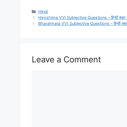
Categories
Hindi
Hiroshima VVI Subjective Questions – हिन्‍दी कक्षा 1
Bharatmata VVI Subjective Questions – हिन्‍दी कक्षा
Leave a Comment
Comment